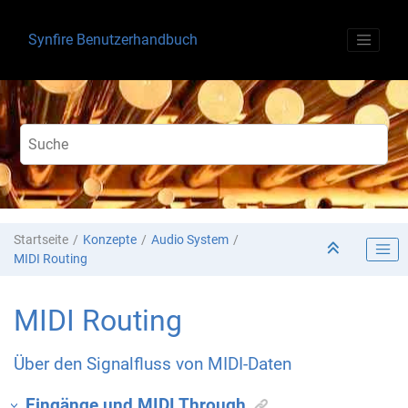
Springe zum Hauptinhalt
Synfire Benutzerhandbuch
Startseite
Konzepte
Audio System
MIDI Routing
MIDI Routing
Über den Signalfluss von MIDI-Daten
Eingänge und MIDI Through