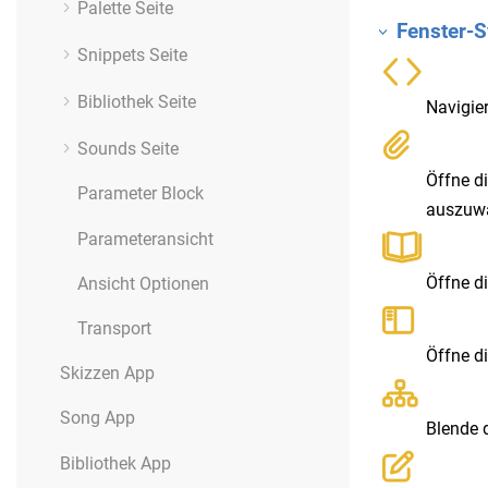
Palette Seite
Fenster-S
Snippets Seite
Bibliothek Seite
Navigier
Sounds Seite
Öffne d
Parameter Block
auszuwä
Parameteransicht
Öffne d
Ansicht Optionen
Transport
Öffne d
Skizzen App
Song App
Blende 
Bibliothek App