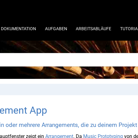
 DOKUMENTATION
AUFGABEN
ARBEITSABLÄUFE
TUTORIA
gement App
in oder mehrere Arrangements, die zu deinem Projekt
auptfenster zeigt ein
Arrangement
. Da
Music Prototyping
von de