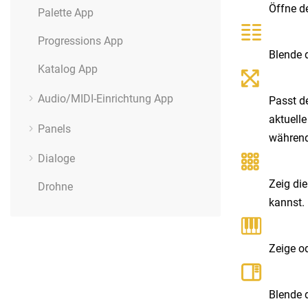
Öffne d
Palette App
Progressions App
Blende
Katalog App
Audio/MIDI-Einrichtung App
Passt d
aktuelle
Panels
während 
Dialoge
Zeig di
Drohne
kannst.
Zeige o
Blende d