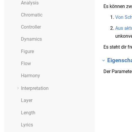
Analysis
Es können zw
Chromatic
Von Sc
Controller
Aus akt
unkonve
Dynamics
Es steht dir f
Figure
Eigensch
Flow
Der Parameter
Harmony
Interpretation
Layer
Length
Lyrics