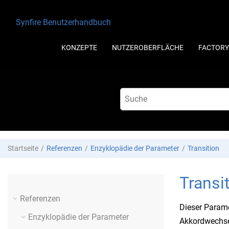
Springe zum Hauptinhalt
Synfire Benutzerhandbuch
KONZEPTE
NUTZEROBERFLÄCHE
FACTORY
Startseite
Referenzen
Enzyklopädie der Parameter
Transition
Transi
Referenzen
Dieser Parame
Enzyklopädie der Parameter
Akkordwechsel