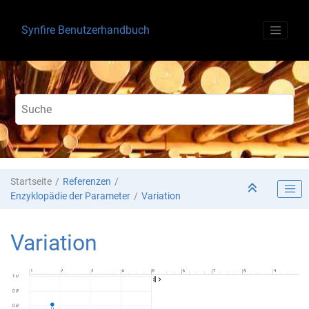
Springe zum Hauptinhalt
Synfire Benutzerhandbuch
Startseite
Referenzen
Enzyklopädie der Parameter
Variation
Variation